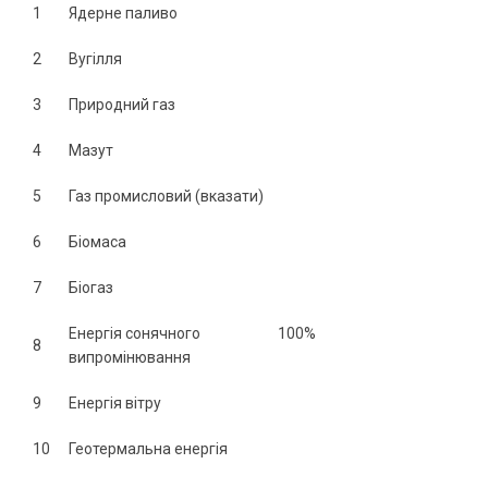
1
Ядерне паливо
2
Вугілля
3
Природний газ
4
Мазут
5
Газ промисловий (вказати)
6
Біомаса
7
Біогаз
Енергія сонячного
100%
8
випромінювання
9
Енергія вітру
10
Геотермальна енергія