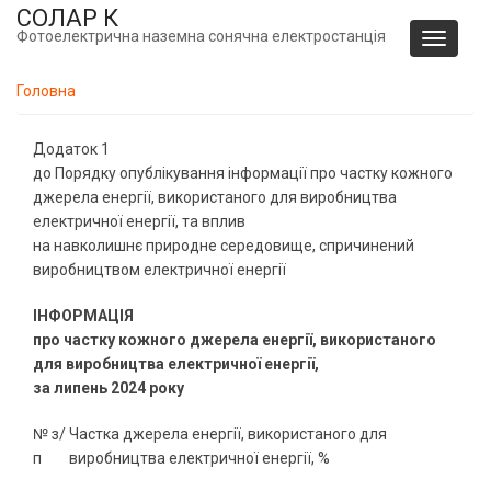
Перейти
СОЛАР К
до
Фотоелектрична наземна сонячна електростанція
Toggle
основного
navigati
вмісту
Головна
Додаток 1
до Порядку опублікування інформації про частку кожного
джерела енергії, використаного для виробництва
електричної енергії, та вплив
на навколишнє природне середовище, спричинений
виробництвом електричної енергії
ІНФОРМАЦІЯ
про частку кожного джерела енергії, використаного
для виробництва електричної енергії,
за липень
2024 року
№ з/
Частка джерела енергії, використаного для
п
виробництва електричної енергії, %