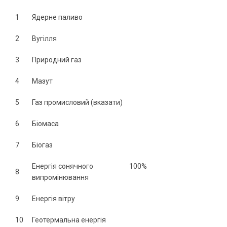
1
Ядерне паливо
2
Вугілля
3
Природний газ
4
Мазут
5
Газ промисловий (вказати)
6
Біомаса
7
Біогаз
Енергія сонячного
100%
8
випромінювання
9
Енергія вітру
10
Геотермальна енергія