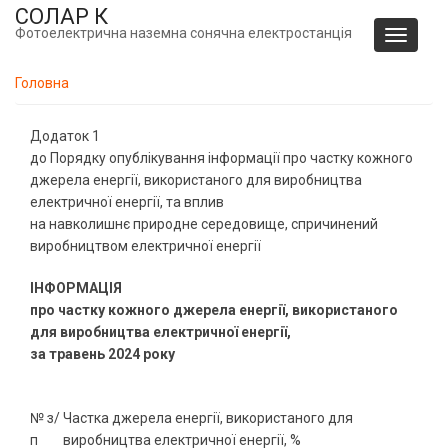
Перейти
СОЛАР К
до
Фотоелектрична наземна сонячна електростанція
Toggle
основного
navigati
вмісту
Головна
Додаток 1
до Порядку опублікування інформації про частку кожного
джерела енергії, використаного для виробництва
електричної енергії, та вплив
на навколишнє природне середовище, спричинений
виробництвом електричної енергії
ІНФОРМАЦІЯ
про частку кожного джерела енергії, використаного
для виробництва електричної енергії,
за травень 2024 року
№ з/
Частка джерела енергії, використаного для
п
виробництва електричної енергії, %