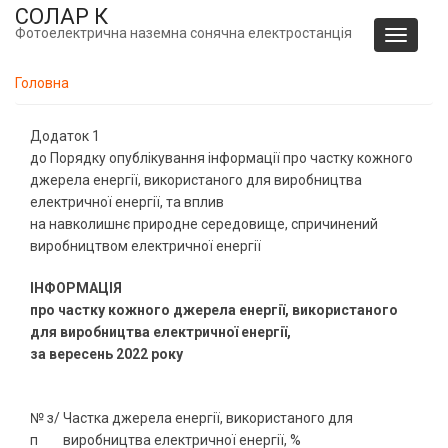
Перейти
СОЛАР К
до
Фотоелектрична наземна сонячна електростанція
Toggle
основного
navigati
вмісту
Головна
Додаток 1
до Порядку опублікування інформації про частку кожного
джерела енергії, використаного для виробництва
електричної енергії, та вплив
на навколишнє природне середовище, спричинений
виробництвом електричної енергії
ІНФОРМАЦІЯ
про частку кожного джерела енергії, використаного
для виробництва електричної енергії,
за вересень 2022 року
№ з/
Частка джерела енергії, використаного для
п
виробництва електричної енергії, %