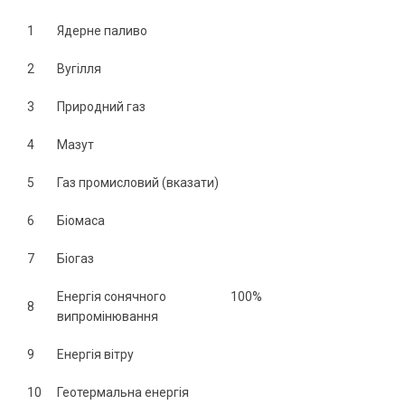
1
Ядерне паливо
2
Вугілля
3
Природний газ
4
Мазут
5
Газ промисловий (вказати)
6
Біомаса
7
Біогаз
Енергія сонячного
100%
8
випромінювання
9
Енергія вітру
10
Геотермальна енергія